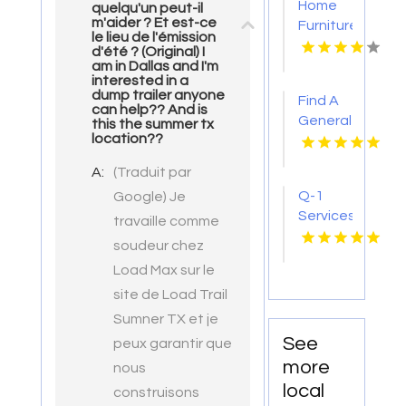
Home
quelqu'un peut-il
Glen IL
m'aider ? Et est-ce
Furniture
le lieu de l'émission
Store
d'été ? (Original) I
Groesbeck
am in Dallas and I'm
interested in a
TX
dump trailer anyone
Find A
can help?? And is
General
this the summer tx
location??
Contractor
Boca
A:
(Traduit par
Raton
Q-1
Google) Je
FL
Services
travaille comme
Provides
soudeur chez
Office
Load Max sur le
Cleaning
site de Load Trail
Services
In
Sumner TX et je
Anchorage,
See
peux garantir que
AK For
more
nous
Clean
local
construisons
And