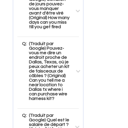
de jours pouvez-
vous manquer
avant d'être viré
(Original) How many
days can you miss
till you get fired
Q:
(Traduit par
Google) Pouvez-
vous me dire un
endroit proche de
Dallas, Texas, où je
peux acheter un kit
de faisceaux de
câbles ? (Original)
Can you tell me a
near location to
Dallas tx where i
can purchase wire
harness kit?
Q:
(Traduit par
Google) Quel est le
salaire de départ ?