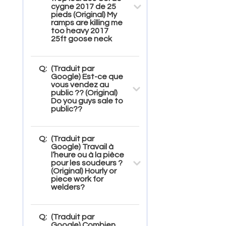
cygne 2017 de 25
pieds (Original) My
ramps are killing me
too heavy 2017
25ft goose neck
Q:
(Traduit par
Google) Est-ce que
vous vendez au
public ?? (Original)
Do you guys sale to
public??
Q:
(Traduit par
Google) Travail à
l’heure ou à la pièce
pour les soudeurs ?
(Original) Hourly or
piece work for
welders?
Q:
(Traduit par
Google) Combien