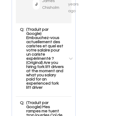
James
J
years
Chisholm
ago
Q:
(Traduit par
Google)
Embauchez-vous
actuellement des
caristes et quel est
votre salaire pour
un cariste
expérimenté ?
(Original) Are you
hiring fork lift drivers
at the moment and
what you salary
paid for an
experienced fork
lift driver
Q:
(Traduit par
Google) Mes
rampes me tuent
trop lourdes Col de