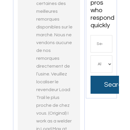
pros
Productive
certaines des
who
Workspaces
meilleures
respond
remorques
quickly
disponibles sur le
marché. Nous ne
Search
vendons aucune
for
de nos
remorques
directement de
l’usine. Veuillez
localiser le
Search
revendeur Load
Trail le plus
proche de chez
vous. (Original) I
work as a welder
in Load Max at